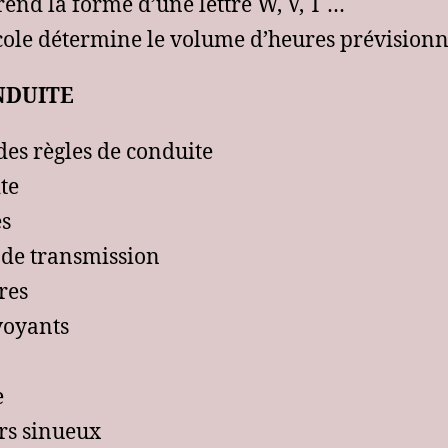
prend la forme d’une lettre W, V, T …
o-école détermine le volume d’heures prévisionn
NDUITE
des règles de conduite
te
es
t de transmission
res
voyants
e
urs sinueux